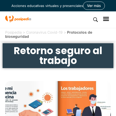
Ver más
Acciones educativas virtuales y presenciales
Posipedia
>
Coronavirus Covid-19
>
Protocolos de
bioseguridad
Retorno seguro al
trabajo