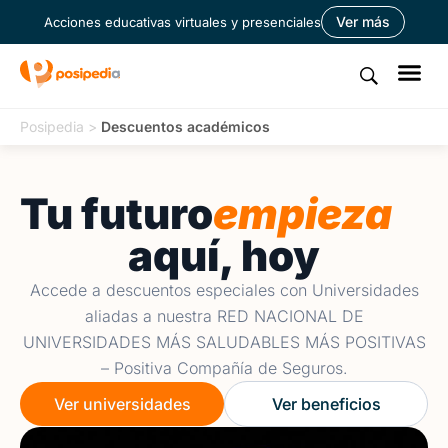
Ver más
Acciones educativas virtuales y presenciales
Posipedia
>
Descuentos académicos
Tu futuro
empieza
aquí, hoy
Accede a descuentos especiales con Universidades
aliadas a nuestra RED NACIONAL DE
UNIVERSIDADES MÁS SALUDABLES MÁS POSITIVAS
– Positiva Compañía de Seguros.
Ver universidades
Ver beneficios