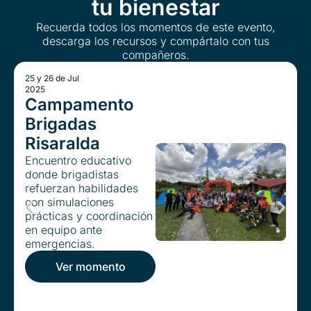
tu bienestar
Recuerda todos los momentos de este evento,
descarga los recursos y compártalo con tus
compañeros.​
25 y 26 de Jul
2025
Campamento
Brigadas
Risaralda
Encuentro educativo
donde brigadistas
refuerzan habilidades
con simulaciones
prácticas y coordinación
en equipo ante
emergencias.
Ver momento