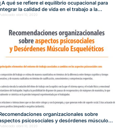
¿A qué se refiere el equilibrio ocupacional para
integrar la calidad de vida en el trabajo a la
prevención de los desórdenes músculo
Publicado:
abril 10, 2020
esqueléticos?
Recomendaciones organizacionales sobre
aspectos psicosociales y desórdenes músculo
esqueléticos
Publicado:
abril 10, 2020