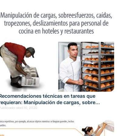
Recomendaciones técnicas en tareas que
requieran: Manipulación de cargas, sobre
esfuerzos, caídas, tropezones, deslizamientos
Publicado:
abril 10, 2020
para personal de cocina en hoteles y
restaurantes