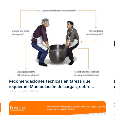
Recomendaciones técnicas en tareas que
requieran: Manipulación de cargas, sobre
esfuerzos, caídas, tropezones, deslizamientos
Publicado:
abril 10, 2020
para personal de cocina en hoteles y
restaurantes (v2)