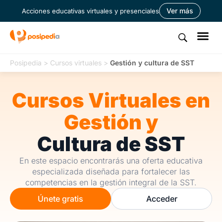
Ver más
Acciones educativas virtuales y presenciales
Posipedia
>
Cursos virtuales
>
Gestión y cultura de SST
Cursos Virtuales en
Gestión y
Cultura de SST
En este espacio encontrarás una oferta educativa
especializada diseñada para fortalecer las
competencias en la gestión integral de la SST.
Únete gratis
Acceder