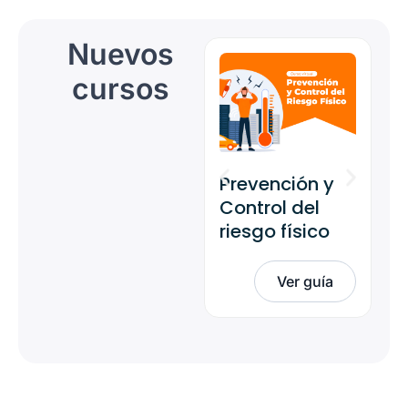
Nuevos
cursos
Prevención y
Ge
Control del
pr
riesgo físico
co
en
Ver guía