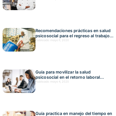
restaurantes
Recomendaciones prácticas en salud
psicosocial para el regreso al trabajo
en actividades de abastecimiento
Publicado:
mayo 11, 2020
Guía para movilizar la salud
psicosocial en el retorno laboral
posterior a la cuarentena covid-19
Publicado:
mayo 4, 2020
Guía practica en manejo del tiempo en