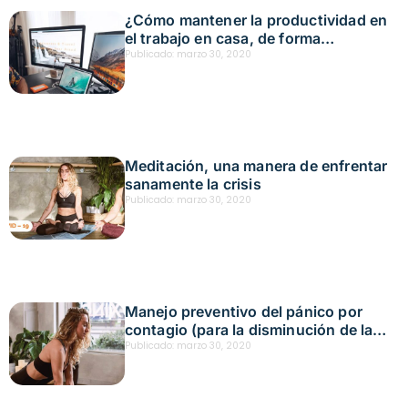
¿Cómo mantener la productividad en
el trabajo en casa, de forma
saludable?
Publicado:
marzo 30, 2020
Meditación, una manera de enfrentar
sanamente la crisis
Publicado:
marzo 30, 2020
Manejo preventivo del pánico por
contagio (para la disminución de la
ansiedad generada por el temor al
Publicado:
marzo 30, 2020
contagio por covid-19)