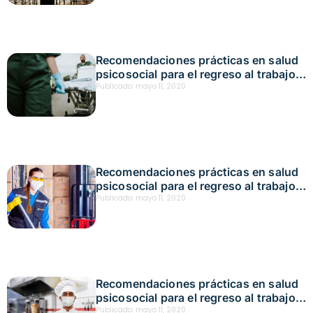
Recomendaciones prácticas en salud
psicosocial para el regreso al trabajo
en actividades de ayuda y socorro
Publicado:
mayo 11, 2020
Recomendaciones prácticas en salud
psicosocial para el regreso al trabajo
en actividades y servicios de aseo
Publicado:
mayo 11, 2020
Recomendaciones prácticas en salud
psicosocial para el regreso al trabajo
en actividades de alimentación y
Publicado:
mayo 11, 2020