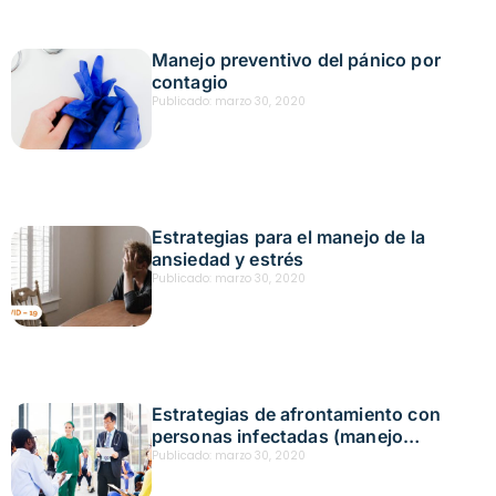
Manejo preventivo del pánico por
contagio
Publicado:
marzo 30, 2020
Estrategias para el manejo de la
ansiedad y estrés
Publicado:
marzo 30, 2020
Estrategias de afrontamiento con
personas infectadas (manejo
emocional)
Publicado:
marzo 30, 2020