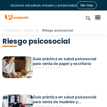
Ver más
Acciones educativas virtuales y presenciales
Posipedia
>
Covid-19
>
Riesgo psicosocial
Riesgo psicosocial
Guía práctica en salud psicosocial
para venta de papel y escritorio
Publicado:
julio 13, 2020
Guía práctica en salud psicosocial
para venta de muebles y
electrodomésticos
Publicado:
julio 13, 2020