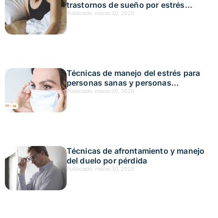
trastornos de sueño por estrés
derivado de la crisis
Publicado:
marzo 30, 2020
Técnicas de manejo del estrés para
personas sanas y personas
contagiadas
Publicado:
marzo 30, 2020
Técnicas de afrontamiento y manejo
del duelo por pérdida
Publicado:
marzo 30, 2020