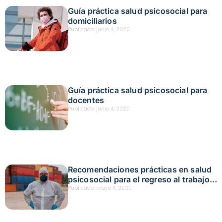
Guía práctica salud psicosocial para
domiciliarios
Publicado:
junio 4, 2020
Guía práctica salud psicosocial para
docentes
Publicado:
junio 4, 2020
Recomendaciones prácticas en salud
psicosocial para el regreso al trabajo
en terminales de transporte terrestre
Publicado:
mayo 11, 2020