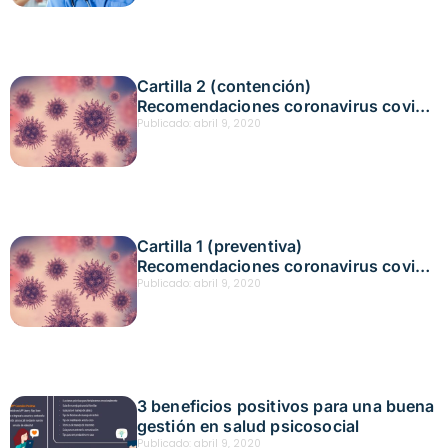
Cartilla 2 (contención)
Recomendaciones coronavirus covid-
19
Publicado:
abril 9, 2020
Cartilla 1 (preventiva)
Recomendaciones coronavirus covid-
19
Publicado:
abril 9, 2020
3 beneficios positivos para una buena
gestión en salud psicosocial
Publicado:
abril 9, 2020