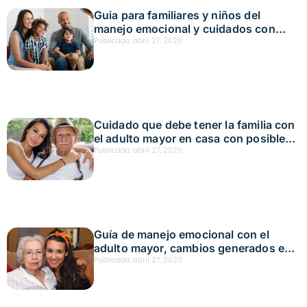
Guia para familiares y niños del
manejo emocional y cuidados con
familiares contagiados
Publicado:
abril 27, 2020
Cuidado que debe tener la familia con
el adulto mayor en casa con posible
riesgo de covid-19
Publicado:
abril 27, 2020
Guía de manejo emocional con el
adulto mayor, cambios generados en
la comunicación y relacionamiento por
Publicado:
abril 27, 2020
el aislamiento