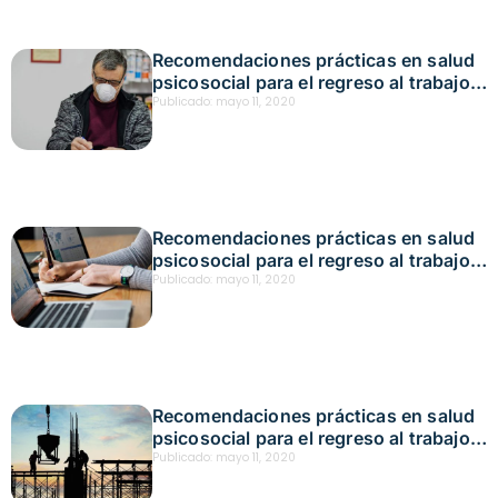
Recomendaciones prácticas en salud
psicosocial para el regreso al trabajo
en comercio unificado a comercio
Publicado:
mayo 11, 2020
básico
Recomendaciones prácticas en salud
psicosocial para el regreso al trabajo
en redes y computadores
Publicado:
mayo 11, 2020
Recomendaciones prácticas en salud
psicosocial para el regreso al trabajo
en actividades de construcción
Publicado:
mayo 11, 2020