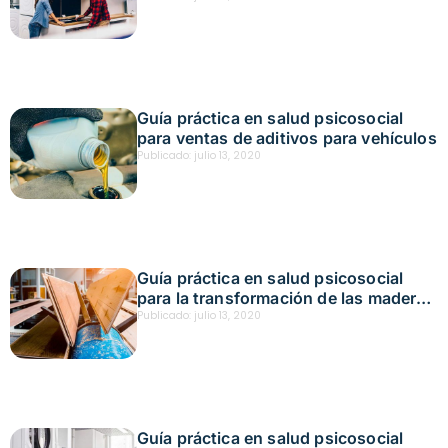
Guía práctica en salud psicosocial
para ventas de aditivos para vehículos
Publicado:
julio 13, 2020
Guía práctica en salud psicosocial
para la transformación de las maderas
y fabricación de muebles
Publicado:
julio 13, 2020
Guía práctica en salud psicosocial