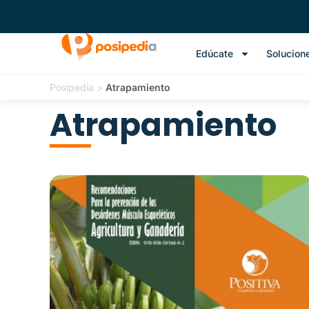
Edúcate
Solucion
Posipedia
>
Atrapamiento
Atrapamiento