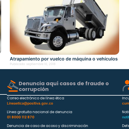
Atrapamiento por vuelco de máquina o vehículos
Publicado:
septiembre 10, 2018
Denuncia aquí casos de fraude o
corrupción
Correo electrónico de línea ética
Inc
Lineaetica@positiva.gov.co
cum
Línea gratuita nacional de denuncia
Not
01 8000 112 870
noti
Denuncia de caso de acoso y discriminación
Def