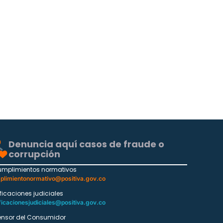
Denuncia aquí casos de fraude o
corrupción
umplimientos normativos
plimientonormativo@positiva.gov.co
ificaciones judiciales
ficacionesjudiciales@positiva.gov.co
ensor del Consumidor