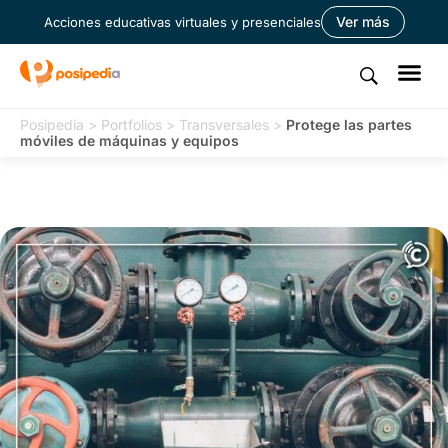
Ver más
Acciones educativas virtuales y presenciales
Posipedia
>
Portfolios
>
Transversales
>
Protege las partes
móviles de máquinas y equipos