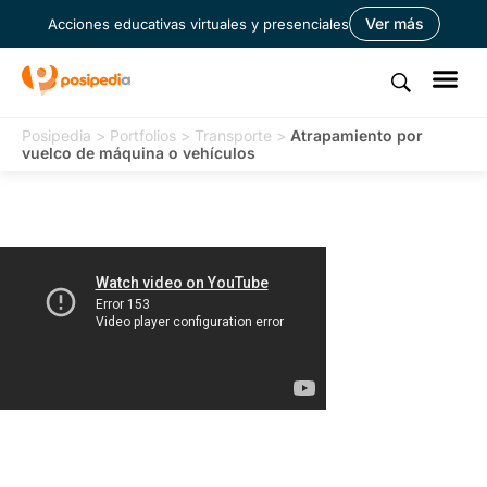
Ver más
Acciones educativas virtuales y presenciales
Posipedia
>
Portfolios
>
Transporte
>
Atrapamiento por
vuelco de máquina o vehículos