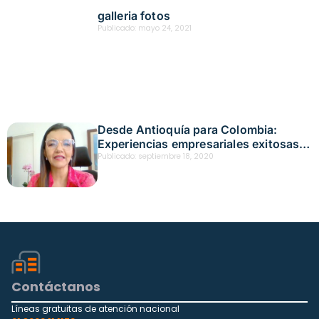
galleria fotos
Publicado:
mayo 24, 2021
Desde Antioquía para Colombia:
Experiencias empresariales exitosas
en tiempos de pandemia
Publicado:
septiembre 18, 2020
Contáctanos
Líneas gratuitas de atención nacional