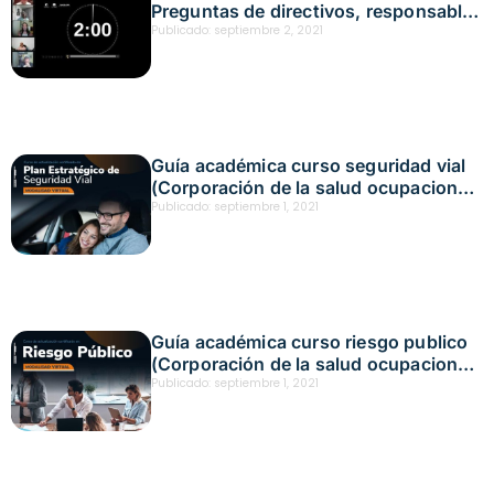
Preguntas de directivos, responsable
Fecha: agosto 20, 2021
Publicado:
septiembre 2, 2021
Guía académica curso seguridad vial
(Corporación de la salud ocupacional
y ambiental y Positiva)
Publicado:
septiembre 1, 2021
Guía académica curso riesgo publico
(Corporación de la salud ocupacional
y ambiental y Positiva)
Publicado:
septiembre 1, 2021