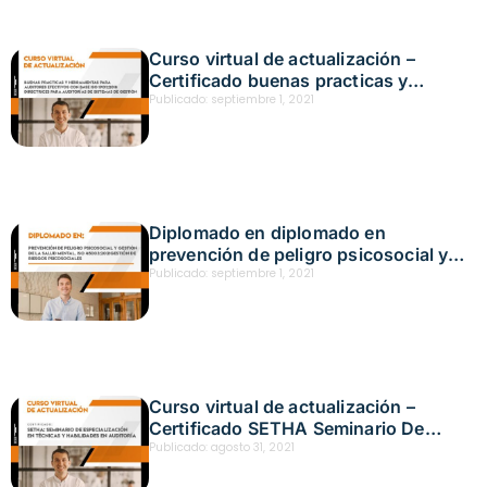
Curso virtual de actualización –
Certificado buenas practicas y
herramientas para auditores efectivos
Publicado:
septiembre 1, 2021
con base ISO 190112018
Diplomado en diplomado en
prevención de peligro psicosocial y
gestión de la salud mental
Publicado:
septiembre 1, 2021
Curso virtual de actualización –
Certificado SETHA Seminario De
Especialización En Técnicas y
Publicado:
agosto 31, 2021
Habilidades en Auditoría