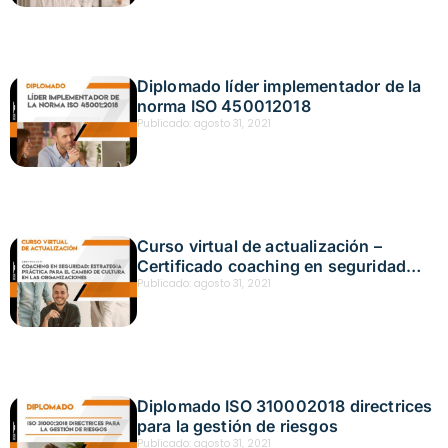
Diplomado líder implementador de la
norma ISO 450012018
Publicado:
agosto 31, 2021
Curso virtual de actualización –
Certificado coaching en seguridad
estrategia práctica para el cambio
Publicado:
agosto 31, 2021
Diplomado ISO 310002018 directrices
para la gestión de riesgos
Publicado:
agosto 31, 2021