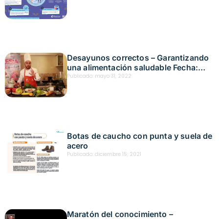
Desayunos correctos – Garantizando
una alimentación saludable Fecha:
mayo 21, 2022
Publicado:
mayo 31, 2022
Botas de caucho con punta y suela de
acero
Publicado:
diciembre 15, 2021
Maratón del conocimiento –