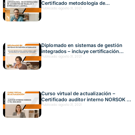
Certificado metodología de
investigación de accidentes de trabajo
Publicado:
agosto 31, 2021
y enfermedad laboral
Diplomado en sistemas de gestión
integrados – incluye certificación
auditor interno HSEQ – ISO 90012015,
Publicado:
agosto 31, 2021
ISO 140012015 e ISO 450012018
Curso virtual de actualización –
Certificado auditor interno NORSOK S-
WA-0062020
Publicado:
agosto 31, 2021