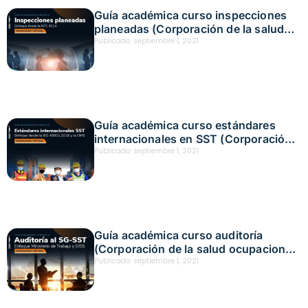
Guía académica curso inspecciones
planeadas (Corporación de la salud
ocupacional y ambiental y Positiva)
Publicado:
septiembre 1, 2021
Guía académica curso estándares
internacionales en SST (Corporación
de la salud ocupacional y ambiental y
Publicado:
septiembre 1, 2021
Positiva)
Guía académica curso auditoría
(Corporación de la salud ocupacional
y ambiental y Positiva)
Publicado:
septiembre 1, 2021