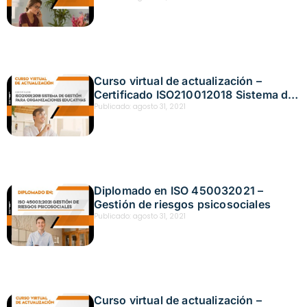
Curso virtual de actualización –
Certificado ISO210012018 Sistema de
gestión para organizaciones
Publicado:
agosto 31, 2021
educativas
Diplomado en ISO 450032021 –
Gestión de riesgos psicosociales
Publicado:
agosto 31, 2021
Curso virtual de actualización –