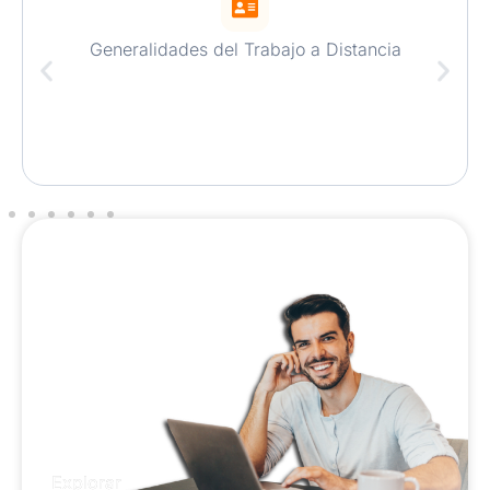
Generalidades del Trabajo a Distancia​​
Conoce
nuestra
comunidad
de
aprendizaje
Trabajo
a
distancia
Explorar