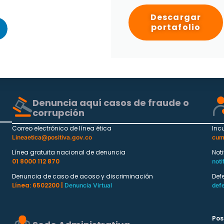
Descargar
portafolio
Denuncia aquí casos de fraude o
corrupción
Correo electrónico de línea ética
Inc
Lineaetica@positiva.gov.co
cum
Línea gratuita nacional de denuncia
Not
01 8000 112 870
noti
Denuncia de caso de acoso y discriminación
Def
Línea: 6502200 |
Denuncia Virtual
def
Pos