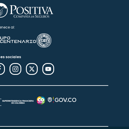
enece al:
es sociales