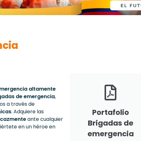
ncia
 emergencia altamente
gadas de emergencia
,
os a través de
Portafolio
micas
. Adquiere las
icazmente
ante cualquier
Brigadas de
viértete en un héroe en
emergencia