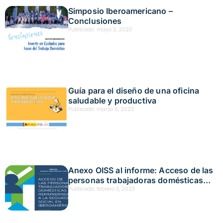
Simposio Iberoamericano –
Conclusiones
Publicado:
mayo 3, 2023
Guía para el diseño de una oficina
saludable y productiva
Publicado:
marzo 6, 2023
Anexo OISS al informe: Acceso de las
personas trabajadoras domésticas
remuneradas a la seguridad social en
Publicado:
febrero 3, 2023
Iberoamérica