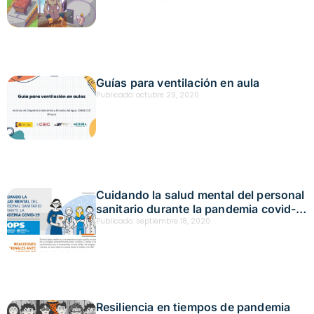
de palmiste y harina de palmiste en
Colombia
Guías para ventilación en aula
Publicado:
octubre 29, 2020
Cuidando la salud mental del personal
sanitario durante la pandemia covid-
19
Publicado:
septiembre 18, 2020
Resiliencia en tiempos de pandemia