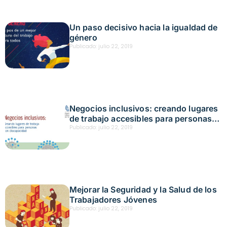
Un paso decisivo hacia la igualdad de
género
Publicado:
julio 22, 2019
Negocios inclusivos: creando lugares
de trabajo accesibles para personas
con discapacidad
Publicado:
julio 22, 2019
Mejorar la Seguridad y la Salud de los
Trabajadores Jóvenes
Publicado:
julio 22, 2019