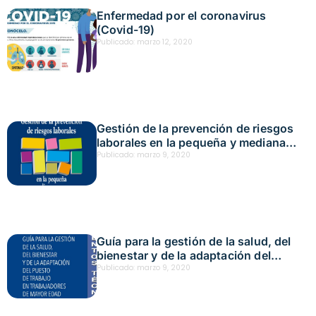
Enfermedad por el coronavirus
(Covid-19)
Publicado:
marzo 12, 2020
Gestión de la prevención de riesgos
laborales en la pequeña y mediana
empresa
Publicado:
marzo 9, 2020
Guía para la gestión de la salud, del
bienestar y de la adaptación del
puesto de trabajo para trabajadores
Publicado:
marzo 9, 2020
de mayor edad