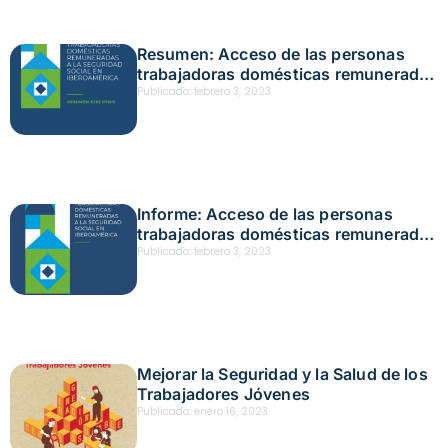
Resumen: Acceso de las personas
trabajadoras domésticas remuneradas
a la seguridad social en Iberoamérica
Publicado:
febrero 3, 2023
Informe: Acceso de las personas
trabajadoras domésticas remuneradas
a la seguridad social en Iberoamérica
Publicado:
febrero 3, 2023
Mejorar la Seguridad y la Salud de los
Trabajadores Jóvenes
Publicado:
enero 16, 2023