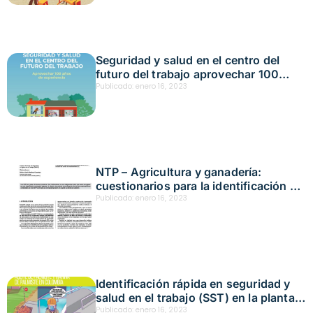
Seguridad y salud en el centro del
futuro del trabajo aprovechar 100
años de experiencia
Publicado:
enero 16, 2023
NTP – Agricultura y ganadería:
cuestionarios para la identificación de
peligros durante las tareas de
Publicado:
enero 16, 2023
mantenimiento (II)
Identificación rápida en seguridad y
salud en el trabajo (SST) en la planta
extractora de aceite de palma, aceite
Publicado:
enero 16, 2023