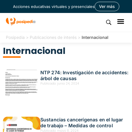
Ver más
Acciones educativas virtuales y presenciales
Posipedia
>
Publicaciones de interés
>
Internacional
Internacional
NTP 274: Investigación de accidentes:
árbol de causas
Publicado:
junio 24, 2024
Sustancias cancerígenas en el lugar
de trabajo – Medidas de control
Publicado:
mayo 8, 2024