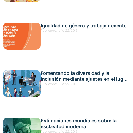
Igualdad de género y trabajo decente
Publicado:
julio 22, 2019
Fomentando la diversidad y la
inclusión mediante ajustes en el lugar
de trabajo, una guía práctica
Publicado:
julio 22, 2019
Estimaciones mundiales sobre la
esclavitud moderna
Publicado:
julio 22, 2019