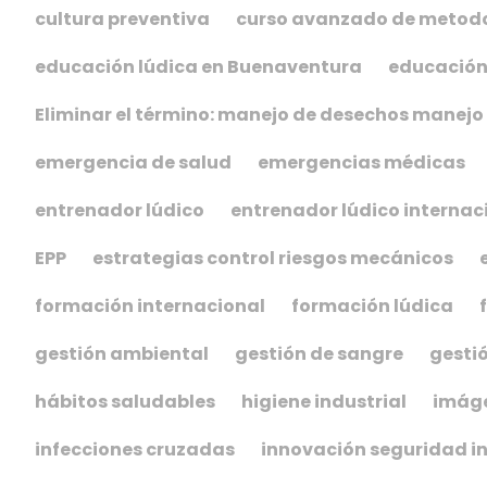
cultura preventiva
curso avanzado de metodo
educación lúdica en Buenaventura
educación
Eliminar el término: manejo de desechos manejo
emergencia de salud
emergencias médicas
entrenador lúdico
entrenador lúdico internac
EPP
estrategias control riesgos mecánicos
formación internacional
formación lúdica
gestión ambiental
gestión de sangre
gestió
hábitos saludables
higiene industrial
imáge
infecciones cruzadas
innovación seguridad in