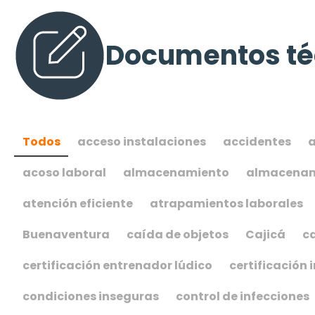
Documentos té
Todos
acceso instalaciones
accidentes
a
acoso laboral
almacenamiento
almacenam
atención eficiente
atrapamientos laborales
Buenaventura
caída de objetos
Cajicá
c
certificación entrenador lúdico
certificación 
condiciones inseguras
control de infecciones