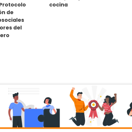
 Protocolo
cocina
ón de
osociales
ores del
iero