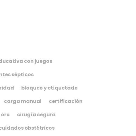
ducativa con juegos
tes sépticos
ridad
bloqueo y etiquetado
carga manual
certificación
 oro
cirugía segura
cuidados obstétricos