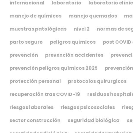
internacional
laboratorio
laboratorio clíni
manejo de químicos
manejo quemados
man
muestras patológicas
nivel 2
normas de se
parto seguro
peligros químicos
post COVID
prevención
prevención accidentes
prevenci
prevención peligros químicos 2025
prevención
protección personal
protocolos quirurgicos
recuperación tras COVID-19
residuos hospital
riesgos laborales
riesgos psicosociales
ries
sector construcción
seguridad biológica
se