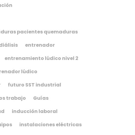
ación
maduras pacientes quemaduras
diálisis
entrenador
entrenamiento lúdico nivel 2
renador lúdico
r
futuro SST industrial
os trabajo
Guías
ud
inducción laboral
uipos
instalaciones eléctricas