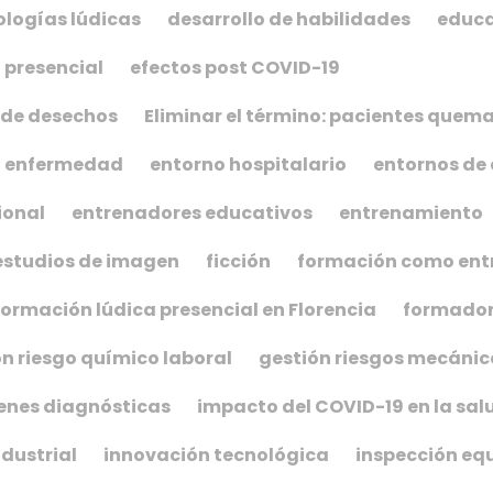
logías lúdicas
desarrollo de habilidades
educ
 presencial
efectos post COVID-19
 de desechos
Eliminar el término: pacientes que
enfermedad
entorno hospitalario
entornos de 
ional
entrenadores educativos
entrenamiento
estudios de imagen
ficción
formación como ent
formación lúdica presencial en Florencia
formado
n riesgo químico laboral
gestión riesgos mecánic
nes diagnósticas
impacto del COVID-19 en la sal
dustrial
innovación tecnológica
inspección eq