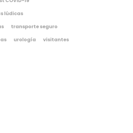
st COVID-19
s lúdicas
as
transporte seguro
ias
urología
visitantes