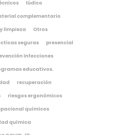
écnicos
lúdico
terial complementario
y limpieza
Otros
cticas seguras
presencial
evención infecciones
ogramas educativos.
idad
recuperación
s
riesgos ergonómicos
upacional químicos
dad química