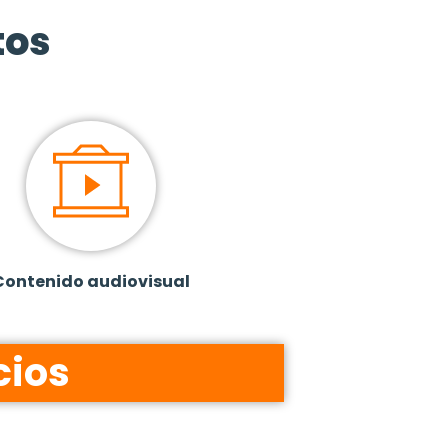
tos
Contenido audiovisual
cios