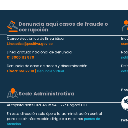
Denuncia aquí casos de fraude o
corrupción
Correo electrónico de línea ética
Inc
Lineaetica@positiva.gov.co
cum
Línea gratuita nacional de denuncia
Not
01 8000 112 870
noti
Denuncia de caso de acoso y discriminación
Def
Línea: 6502200 |
Denuncia Virtual
def
Pos
Sede Administrativa
Autopista Norte Cra. 45 # 94 – 72* Bogotá D.C
En esta dirección solo ópera la administración central
para recibir información dirígete a nuestros
puntos de
Pert
atención