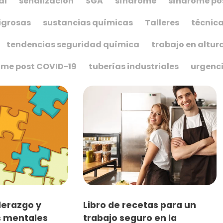
al
señalización
SGA
síndrome
síndrome po
igrosas
sustancias químicas
Talleres
técnica
tendencias seguridad química
trabajo en altur
ome post COVID-19
tuberías industriales
urgenc
derazgo y
Libro de recetas para un
 mentales
trabajo seguro en la