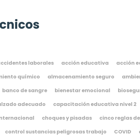
cnicos
ccidentes laborales
acción educativa
acción e
iento químico
almacenamiento seguro
ambien
banco de sangre
bienestar emocional
biosegu
alzado adecuado
capacitación educativa nivel 2
internacional
choques y pisadas
cinco reglas de
control sustancias peligrosas trabajo
COVID