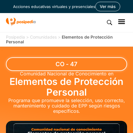
Ver más
Acciones educativas virtuales y presenciales
Posipedia
>
Comunidades
>
Elementos de Protección
Personal
CO - 47
Comunidad Nacional de Conocimiento en
Elementos de Protección
Personal
Programa que promueve la selección, uso correcto,
mantenimiento y cuidado de EPP según riesgos
específicos.