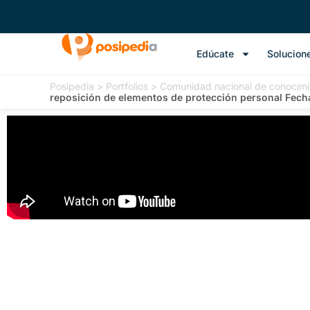
Edúcate
Solucion
Posipedia
>
Portfolios
>
Comunidad nacional de conocimi
reposición de elementos de protección personal Fech