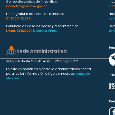
Correo electrónico de línea ética
Inc
Lineaetica@positiva.gov.co
cum
Línea gratuita nacional de denuncia
Not
01 8000 112 870
noti
Denuncia de caso de acoso y discriminación
Def
Línea: 6502200 |
Denuncia Virtual
def
Pos
Sede Administrativa
Autopista Norte Cra. 45 # 94 – 72* Bogotá D.C
En esta dirección solo ópera la administración central
para recibir información dirígete a nuestros
puntos de
Pert
atención
Red