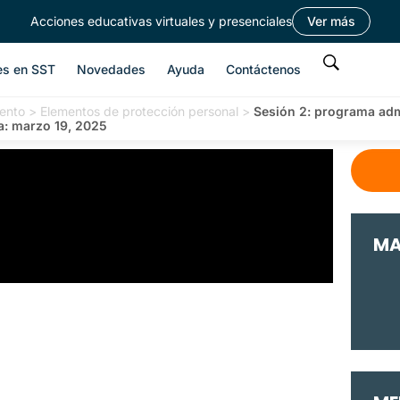
Acciones educativas virtuales y presenciales
Ver más
es en SST
Novedades
Ayuda
Contáctenos
ento
>
Elementos de protección personal
>
Sesión 2: programa admi
a: marzo 19, 2025
MA