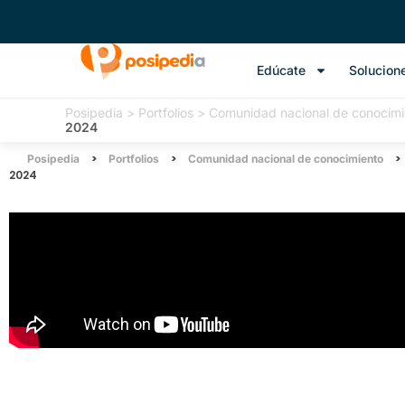
Edúcate
Solucion
Posipedia
>
Portfolios
>
Comunidad nacional de conocimi
2024
>
>
>
Posipedia
Portfolios
Comunidad nacional de conocimiento
2024