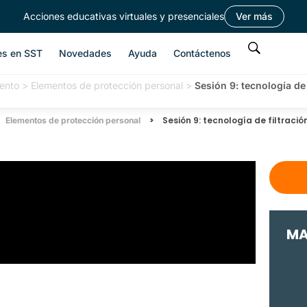
Acciones educativas virtuales y presenciales
Ver más
es en SST
Novedades
Ayuda
Contáctenos
ento
>
Elementos de protección personal
>
Sesión 9: tecnología de
>
Sesión 9: tecnología de filtraci
Elementos de protección personal
MA