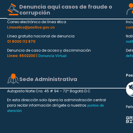
Denuncia aquí casos de fraude o
corrupción
Correo electrónico de línea ética
Inc
Lineaetica@positiva.gov.co
cum
Línea gratuita nacional de denuncia
Not
01 8000 112 870
noti
Denuncia de caso de acoso y discriminación
Def
Línea: 6502200 |
Denuncia Virtual
def
Pos
Sede Administrativa
Autopista Norte Cra. 45 # 94 – 72* Bogotá D.C
En esta dirección solo ópera la administración central
para recibir información dirígete a nuestros
puntos de
Pert
atención