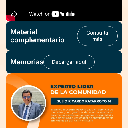
Material
Consulta
complementario
más
Memorias
Decargar aquí