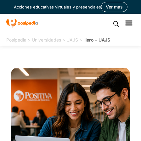
Ver más
Acciones educativas virtuales y presenciales
Posipedia
>
Universidades
>
UAJS
>
Hero – UAJS