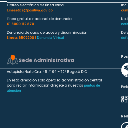
Correo electrónico de línea ética
Inc
Lineaetica@positiva.gov.co
cum
Línea gratuita nacional de denuncia
Not
01 8000 112 870
noti
Denuncia de caso de acoso y discriminación
Def
Línea: 6502200 |
Denuncia Virtual
def
Pos
Sede Administrativa
Autopista Norte Cra. 45 # 94 – 72* Bogotá D.C
En esta dirección solo ópera la administración central
para recibir información dirígete a nuestros
puntos de
Pert
atención
Red