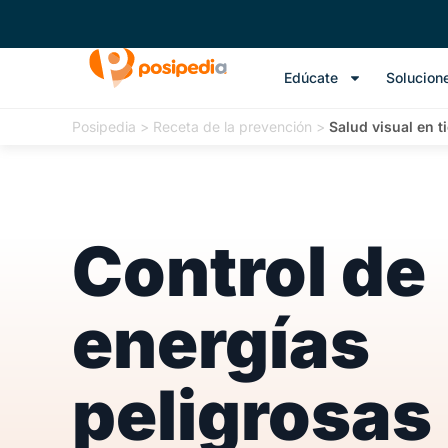
Edúcate
Solucion
Posipedia
>
Receta de la prevención
>
Salud visual en t
Control de
energías
peligrosas