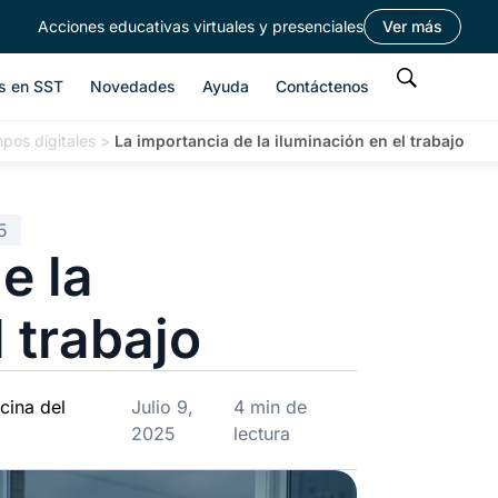
Acciones educativas virtuales y presenciales
Ver más
s en SST
Novedades
Ayuda
Contáctenos
mpos digitales
>
La importancia de la iluminación en el trabajo
5
e la
l trabajo
cina del
Julio 9,
4 min de
2025
lectura