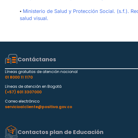
Ministerio de Salud y Protección Social. (s.f.).
•
salud visual.
Contáctanos
Líneas gratuitas de atención nacional
01 8000 11 1170
Líneas de atención en Bogotá
(+57) 601 3307000
Correo electrónico
servicioalcliente@positiva.gov.co
Contactos plan de Educación