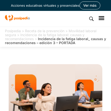
Ver más
Acciones educativas virtuales y presenciales
Posipedia
>
Receta de la prevención
>
Movilidad laboral
segura
>
Incidencia de la fatiga laboral: causas y
recomendaciones
>
Incidencia de la fatiga laboral_ causas y
recomendaciones – edición 3 – PORTADA