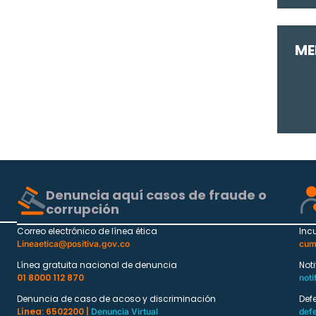
ME
Denuncia aquí casos de fraude o
corrupción
Correo electrónico de línea ética
Inc
Lineaetica@positiva.gov.co
cum
Línea gratuita nacional de denuncia
Not
01 8000 112 870
noti
Denuncia de caso de acoso y discriminación
Def
Línea: 6502200 |
Denuncia Virtual
def