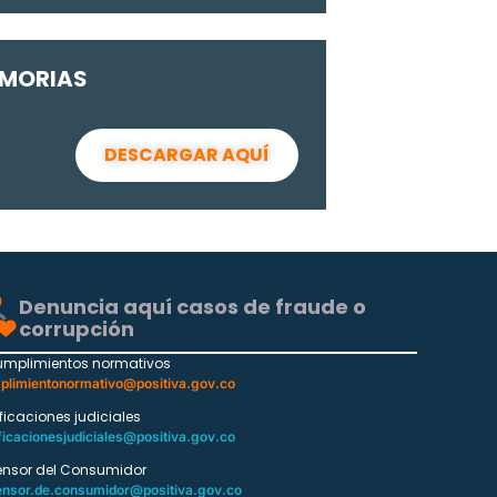
MORIAS
DESCARGAR AQUÍ
Denuncia aquí casos de fraude o
corrupción
umplimientos normativos
plimientonormativo@positiva.gov.co
ificaciones judiciales
ficacionesjudiciales@positiva.gov.co
ensor del Consumidor
ensor.de.consumidor@positiva.gov.co