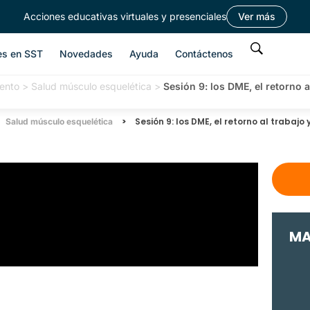
Acciones educativas virtuales y presenciales
Ver más
es en SST
Novedades
Ayuda
Contáctenos
ento
>
Salud músculo esquelética
>
Sesión 9: los DME, el retorno a
>
Sesión 9: los DME, el retorno al trabajo
Salud músculo esquelética
MA