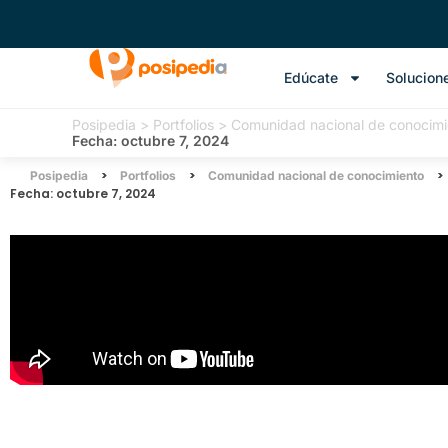
Edúcate
Solucion
Posipedia
>
Portfolios
>
Comunidad nacional de conocimi
Fecha: octubre 7, 2024
>
>
>
Posipedia
Portfolios
Comunidad nacional de conocimiento
Fecha: octubre 7, 2024