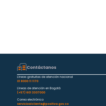
Contáctanos
Líneas gratuitas de atención nacional
01 8000 11 1170
Líneas de atención en Bogotá
(+57) 601 3307000
Correo electrónico
servicioalcliente@positiva.gov.co