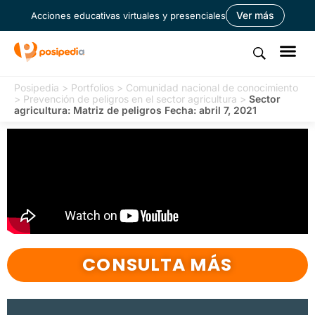
Ver más
Acciones educativas virtuales y presenciales
Posipedia
>
Portfolios
>
Comunidad nacional de conocimiento
>
Prevención de peligros en el sector agricultura
>
Sector
agricultura: Matriz de peligros Fecha: abril 7, 2021
CONSULTA MÁS