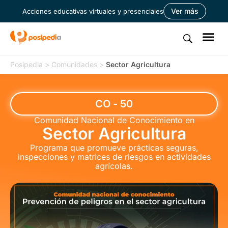
Ver más
Acciones educativas virtuales y presenciales
Posipedia
>
Comunidades
>
Sector Agricultura
CO - 50
Comunidad Nacional de Conocimiento en
Sector Agricultura
Programa que promueve prácticas seguras,
inspecciones y matrices de riesgos en actividades
agrícolas.