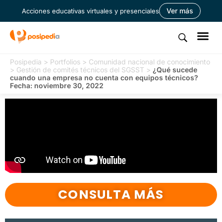
Ver más
Acciones educativas virtuales y presenciales
Posipedia
>
Portfolios
>
Comunidad nacional de conocimiento
>
Gestión de comités técnicos del SGSST
>
¿Qué sucede
cuando una empresa no cuenta con equipos técnicos?
Fecha: noviembre 30, 2022
CONSULTA MÁS