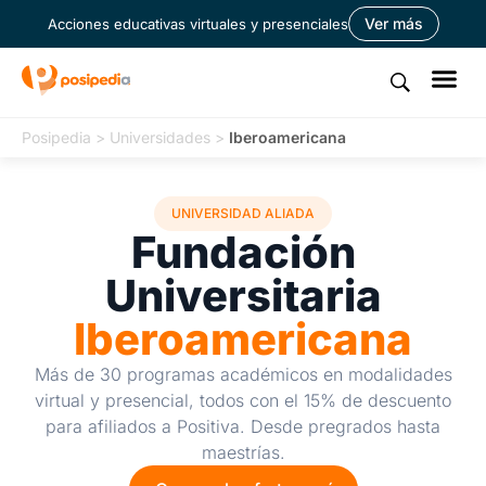
Ver más
Acciones educativas virtuales y presenciales
Posipedia
>
Universidades
>
Iberoamericana
UNIVERSIDAD ALIADA
Fundación
Universitaria
Iberoamericana
Más de 30 programas académicos en modalidades
virtual y presencial, todos con el 15% de descuento
para afiliados a Positiva. Desde pregrados hasta
maestrías.