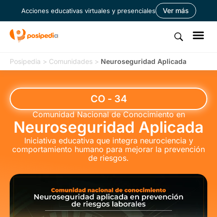
Ver más
Acciones educativas virtuales y presenciales
Posipedia
>
Comunidades
>
Neuroseguridad Aplicada
CO - 34
Comunidad Nacional de Conocimiento en
Neuroseguridad Aplicada
Iniciativa educativa que integra neurociencia y
comportamiento humano para mejorar la prevención
de riesgos.