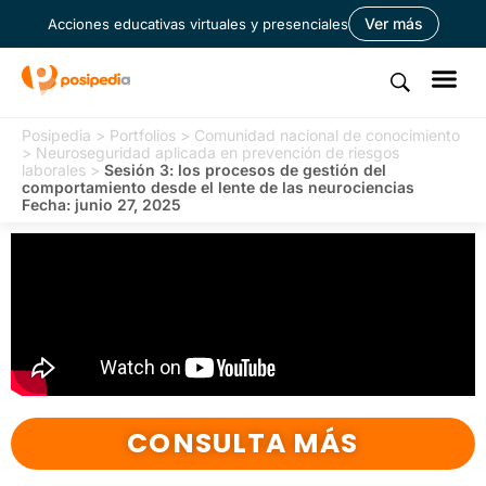
Ver más
Acciones educativas virtuales y presenciales
Posipedia
>
Portfolios
>
Comunidad nacional de conocimiento
>
Neuroseguridad aplicada en prevención de riesgos
laborales
>
Sesión 3: los procesos de gestión del
comportamiento desde el lente de las neurociencias
Fecha: junio 27, 2025
CONSULTA MÁS