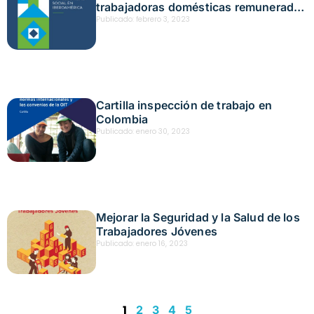
trabajadoras domésticas remuneradas
a la seguridad social en Iberoamérica
Publicado:
febrero 3, 2023
Cartilla inspección de trabajo en
Colombia
Publicado:
enero 30, 2023
Mejorar la Seguridad y la Salud de los
Trabajadores Jóvenes
Publicado:
enero 16, 2023
1
2
3
4
5