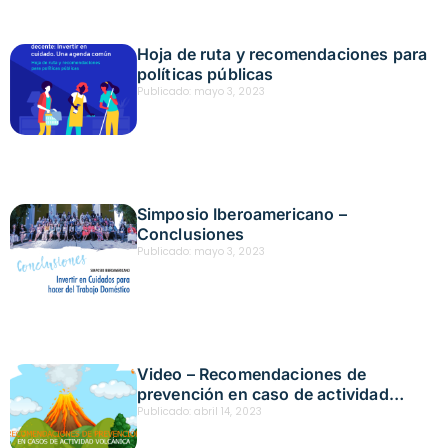
Hoja de ruta y recomendaciones para
políticas públicas
Publicado:
mayo 3, 2023
Simposio Iberoamericano –
Conclusiones
Publicado:
mayo 3, 2023
Video – Recomendaciones de
prevención en caso de actividad
volcánica – Abril 2023
Publicado:
abril 14, 2023