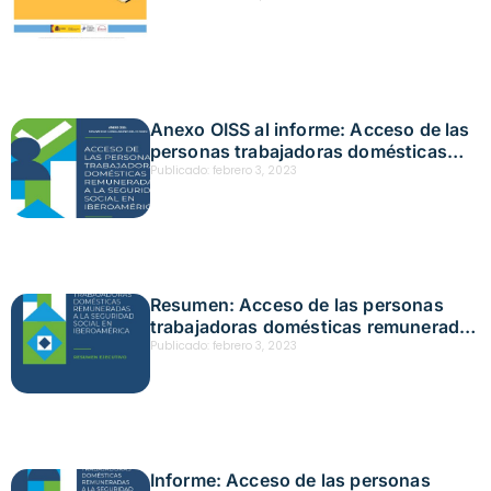
Anexo OISS al informe: Acceso de las
personas trabajadoras domésticas
remuneradas a la seguridad social en
Publicado:
febrero 3, 2023
Iberoamérica
Resumen: Acceso de las personas
trabajadoras domésticas remuneradas
a la seguridad social en Iberoamérica
Publicado:
febrero 3, 2023
Informe: Acceso de las personas