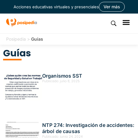
Ver más
Acciones educativas virtuales y presenciales
Posipedia
>
Guías
Guías
Organismos SST
Publicado:
julio 8, 2025
NTP 274: Investigación de accidentes:
árbol de causas
Publicado:
junio 24, 2024