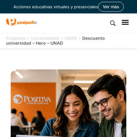
Ver más
Acciones educativas virtuales y presenciales
Posipedia
>
Universidades
>
UNAD
>
Descuento
universidad – Hero – UNAD