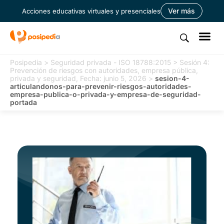
Ver más
Acciones educativas virtuales y presenciales
Posipedia
>
Seguridad privada - ISO 18788:2015
>
Sesión 4:
Prevención de riesgos con autoridades, empresa pública,
privada y seguridad, Fecha: junio 5, 2026
>
sesion-4-
articulandonos-para-prevenir-riesgos-autoridades-
empresa-publica-o-privada-y-empresa-de-seguridad-
portada