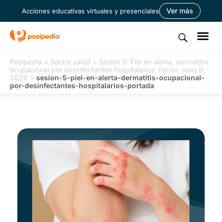
Ver más
Acciones educativas virtuales y presenciales
Posipedia
>
Sector salud
>
Sesión 5: Piel en alerta, dermatitis
ocupacional por desinfectantes hospitalarios, Fecha: junio 9,
2026
>
sesion-5-piel-en-alerta-dermatitis-ocupacional-
por-desinfectantes-hospitalarios-portada