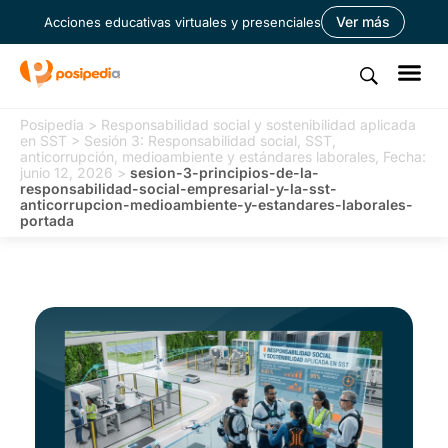
Ver más
Acciones educativas virtuales y presenciales
Posipedia
>
Responsabilidad social y sostenibilidad aplicada
en SST
>
Sesión 3: Responsabilidad social, SST,
anticorrupción, medioambiente y estándares laborales, Fecha:
junio 12, 2026
>
sesion-3-principios-de-la-
responsabilidad-social-empresarial-y-la-sst-
anticorrupcion-medioambiente-y-estandares-laborales-
portada