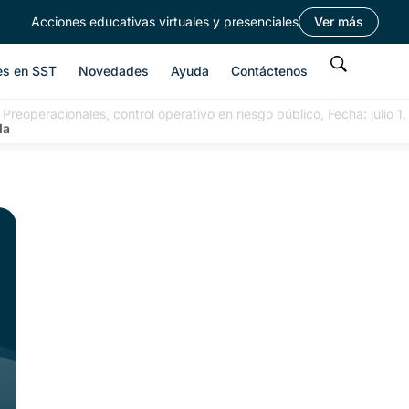
Acciones educativas virtuales y presenciales
Ver más
es en SST
Novedades
Ayuda
Contáctenos
 Preoperacionales, control operativo en riesgo público, Fecha: julio 1
da