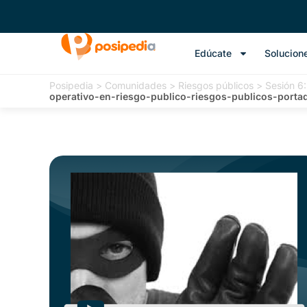
Edúcate
Solucion
Posipedia
>
Comunidades
>
Riesgos públicos
>
Sesión 6:
operativo-en-riesgo-publico-riesgos-publicos-porta