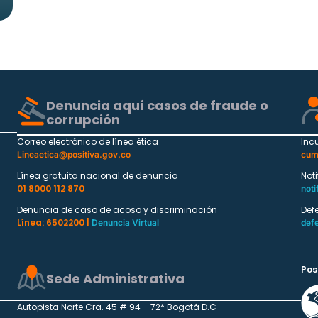
Denuncia aquí casos de fraude o
corrupción
Correo electrónico de línea ética
Inc
Lineaetica@positiva.gov.co
cum
Línea gratuita nacional de denuncia
Not
01 8000 112 870
noti
Denuncia de caso de acoso y discriminación
Def
Línea: 6502200 |
Denuncia Virtual
def
Pos
Sede Administrativa
Autopista Norte Cra. 45 # 94 – 72* Bogotá D.C