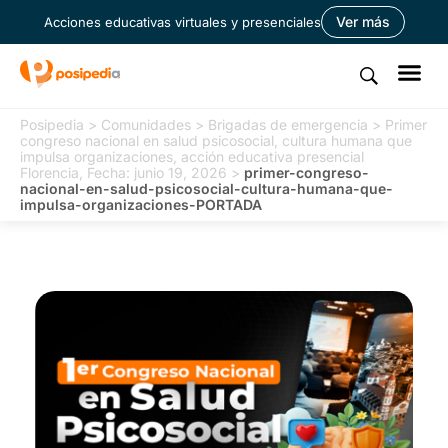
Ver más
Acciones educativas virtuales y presenciales
Posipedia
>
Comunidades
>
Brigadas de emergencia
>
Primer
congreso nacional en salud psicosocial, cultura humana que
impulsa organizaciones, acción educativa presencial
Florencia, Fecha: junio 19, 2026
>
primer-congreso-
nacional-en-salud-psicosocial-cultura-humana-que-
impulsa-organizaciones-PORTADA