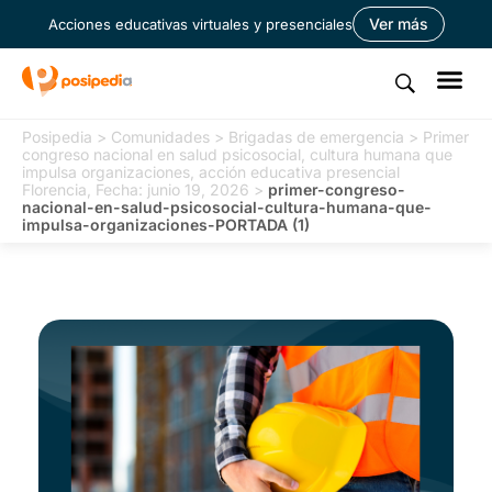
Ver más
Acciones educativas virtuales y presenciales
Posipedia
>
Comunidades
>
Brigadas de emergencia
>
Primer
congreso nacional en salud psicosocial, cultura humana que
impulsa organizaciones, acción educativa presencial
Florencia, Fecha: junio 19, 2026
>
primer-congreso-
nacional-en-salud-psicosocial-cultura-humana-que-
impulsa-organizaciones-PORTADA (1)