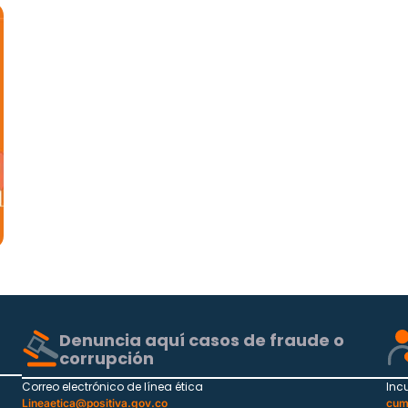
Denuncia aquí casos de fraude o
corrupción
Correo electrónico de línea ética
Inc
Lineaetica@positiva.gov.co
cum