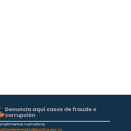
Denuncia aquí casos de fraude o
corrupción
umplimientos normativos
plimientonormativo@positiva.gov.co