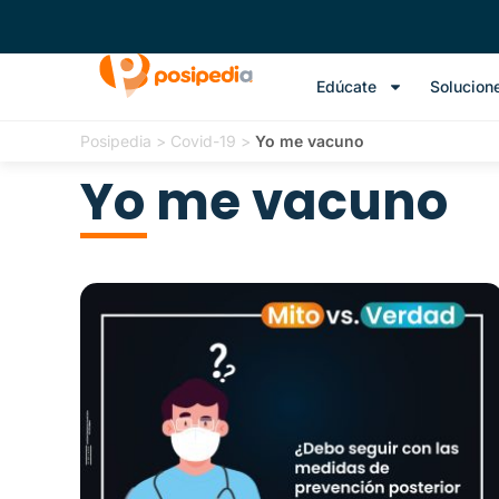
Edúcate
Solucion
Posipedia
>
Covid-19
>
Yo me vacuno
Yo me vacuno