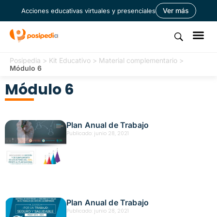
Ver más
Acciones educativas virtuales y presenciales
Posipedia
>
Kit Educativo
>
Material complementario
>
Módulo 6
Módulo 6
Plan Anual de Trabajo
Publicado:
junio 28, 2021
Plan Anual de Trabajo
Publicado:
junio 28, 2021