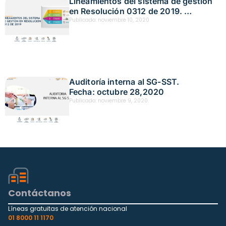
Lineamientos del sistema de gestión
en Resolución 0312 de 2019.
Fecha: noviembre 5,2020
Publicado:
noviembre 10, 2020
Auditoría interna al SG-SST.
Fecha: octubre 28,2020
Publicado:
noviembre 9, 2020
Contáctanos
Líneas gratuitas de atención nacional
01 8000 11 1170