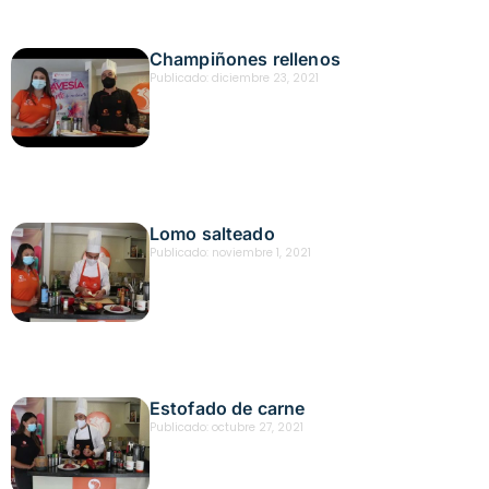
Champiñones rellenos
Publicado:
diciembre 23, 2021
Lomo salteado
Publicado:
noviembre 1, 2021
Estofado de carne
Publicado:
octubre 27, 2021