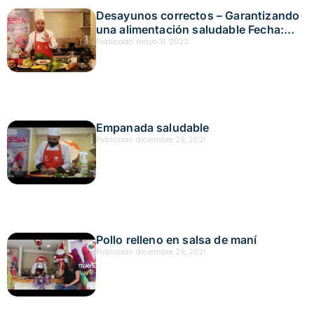
Desayunos correctos – Garantizando
una alimentación saludable Fecha:
mayo 21, 2022
Publicado:
mayo 31, 2022
Empanada saludable
Publicado:
diciembre 29, 2021
Pollo relleno en salsa de maní
Publicado:
diciembre 29, 2021