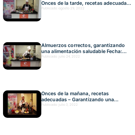
Onces de la tarde, recetas adecuadas.
Garantizando una alimentación
Publicado:
agosto 29, 2022
saludable
Almuerzos correctos, garantizando
una alimentación saludable Fecha:
julio 16, 2022
Publicado:
julio 24, 2022
Onces de la mañana, recetas
adecuadas – Garantizando una
alimentación saludable
Publicado:
julio 3, 2022