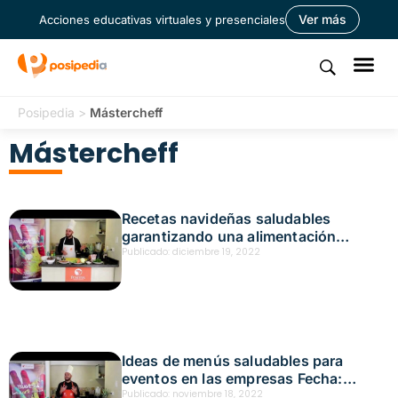
Ver más
Acciones educativas virtuales y presenciales
Posipedia
>
Mástercheff
Mástercheff
Recetas navideñas saludables
garantizando una alimentación
adecuada Fecha: diciembre 3, 2022
Publicado:
diciembre 19, 2022
Ideas de menús saludables para
eventos en las empresas Fecha:
noviembre 12, 2022
Publicado:
noviembre 18, 2022