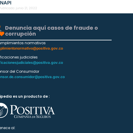
INAPI
Publicado:
junio 21, 2022
Denuncia aquí casos de fraude o
corrupción
umplimientos normativos
plimientonormativo@positiva.gov.co
ificaciones judiciales
ficacionesjudiciales@positiva.gov.co
ensor del Consumidor
ensor.de.consumidor@positiva.gov.co
ipedia es un producto de :
enece al: