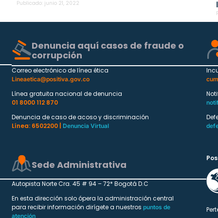
Publicado:
junio 21, 2022
Denuncia aquí casos de fraude o
corrupción
Correo electrónico de línea ética
Inc
Lineaetica@positiva.gov.co
cum
Línea gratuita nacional de denuncia
Not
01 8000 112 870
noti
Denuncia de caso de acoso y discriminación
Def
Línea: 6502200 |
Denuncia Virtual
def
Pos
Sede Administrativa
Autopista Norte Cra. 45 # 94 – 72* Bogotá D.C
En esta dirección solo ópera la administración central
para recibir información dirígete a nuestros
puntos de
Pert
atención