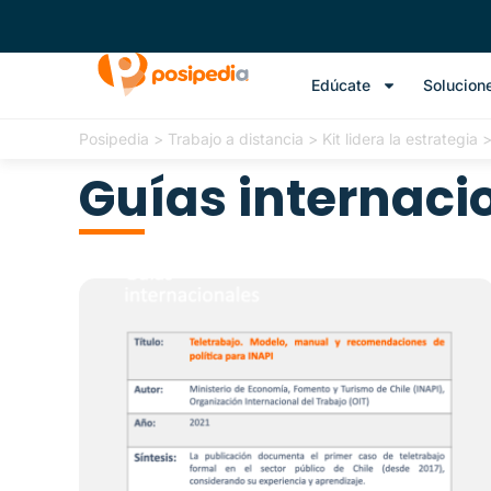
Edúcate
Solucion
Posipedia
>
Trabajo a distancia
>
Kit lidera la estrategia
Guías internaci