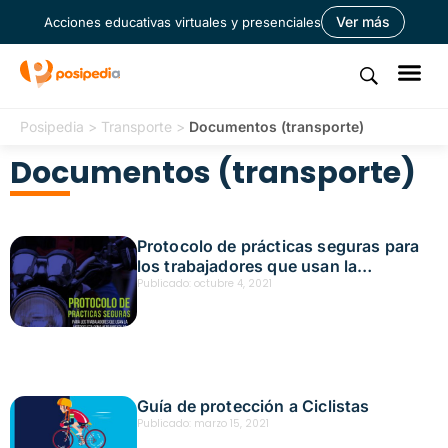
Ver más
Acciones educativas virtuales y presenciales
Posipedia
>
Transporte
>
Documentos (transporte)
Documentos (transporte)
Protocolo de prácticas seguras para
los trabajadores que usan la
motocicleta como herramienta de
Publicado:
octubre 4, 2021
trabajo
Guía de protección a Ciclistas
Publicado:
marzo 15, 2021