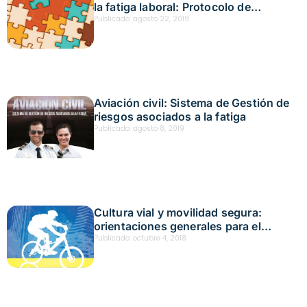
la fatiga laboral: Protocolo de
intervención de factores
Publicado:
agosto 22, 2019
psicosociales para trabajadores del
sector transporte
Aviación civil: Sistema de Gestión de
riesgos asociados a la fatiga
Publicado:
agosto 8, 2019
Cultura vial y movilidad segura:
orientaciones generales para el
ciclista en la ciudad de Bogotá
Publicado:
octubre 4, 2018