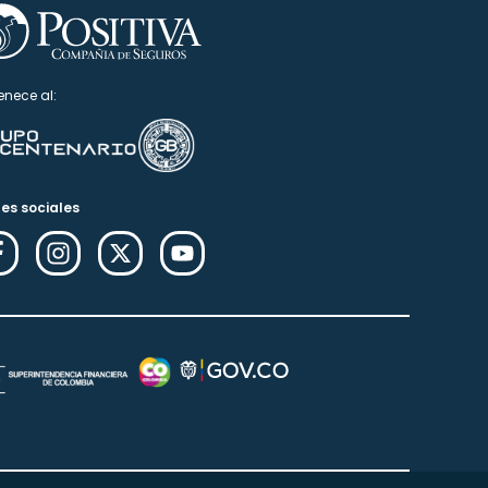
enece al:
es sociales