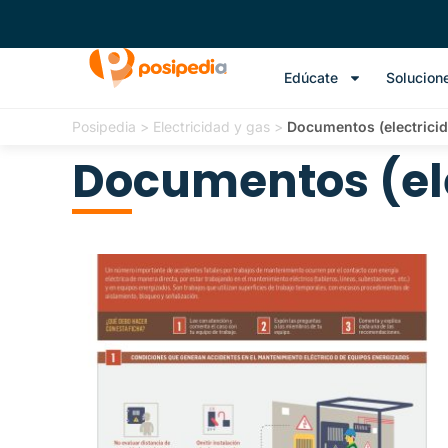
Edúcate
Solucion
Posipedia
>
Electricidad y gas
>
Documentos (electricid
Documentos (ele