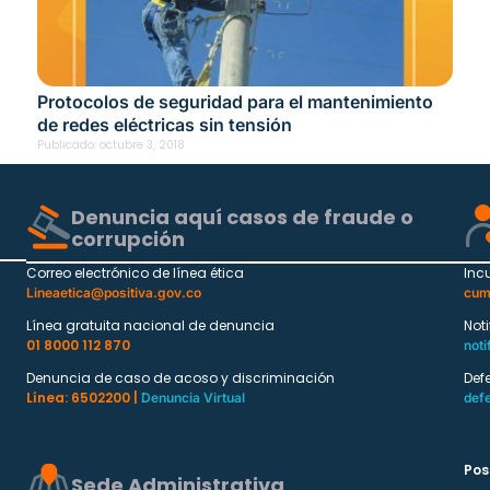
Protocolos de seguridad para el mantenimiento
de redes eléctricas sin tensión
Publicado:
octubre 3, 2018
Denuncia aquí casos de fraude o
corrupción
Correo electrónico de línea ética
Inc
Lineaetica@positiva.gov.co
cum
Línea gratuita nacional de denuncia
Not
01 8000 112 870
noti
Denuncia de caso de acoso y discriminación
Def
Línea: 6502200 |
Denuncia Virtual
def
Pos
Sede Administrativa