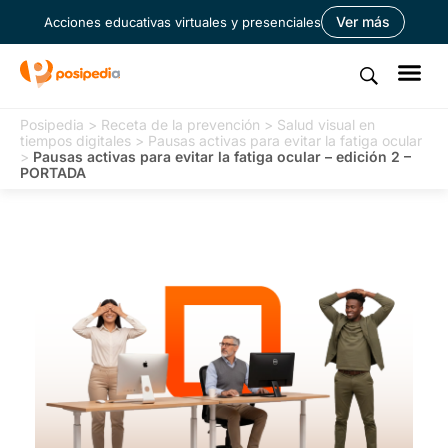
Ver más
Acciones educativas virtuales y presenciales
Posipedia
>
Receta de la prevención
>
Salud visual en
tiempos digitales
>
Pausas activas para evitar la fatiga ocular
>
Pausas activas para evitar la fatiga ocular – edición 2 –
PORTADA