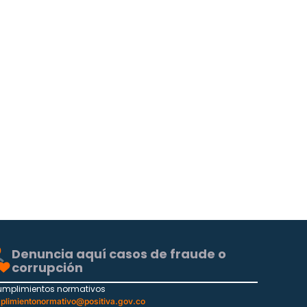
Denuncia aquí casos de fraude o
corrupción
umplimientos normativos
plimientonormativo@positiva.gov.co