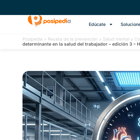
Edúcate
Solucion
Posipedia
>
Receta de la prevención
>
Salud mental y Con
determinante en la salud del trabajador – edición 3 –