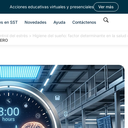
Acciones educativas virtuales y presenciales
Ver más
es en SST
Novedades
Ayuda
Contáctenos
trol del estrés
>
Higiene del sueño: factor determinante en la salud 
 HERO