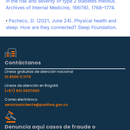
in the risk and severity of type 2 diabetes mellitus.
Archives of Internal Medicine, 166(16), 1768–1774.
Pacheco, D. (2021, June 24). Physical health and
•
sleep: How are they connected? Sleep Foundation.
Contáctanos
Líneas gratuitas de atención nacional
01 8000 11 1170
Líneas de atención en Bogotá
(+57) 601 3307000
Correo electrónico
servicioalcliente@positiva.gov.co
Denuncia aquí casos de fraude o