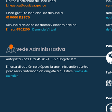
Correo electrónico de línea ética
Inc
Lineaetica@positiva.gov.co
cum
Línea gratuita nacional de denuncia
Not
01 8000 112 870
noti
Denuncia de caso de acoso y discriminación
Def
Línea: 6502200 |
Denuncia Virtual
def
Pos
Sede Administrativa
Autopista Norte Cra. 45 # 94 – 72* Bogotá D.C
En esta dirección solo ópera la administración central
para recibir información dirígete a nuestros
puntos de
Pert
atención
Red