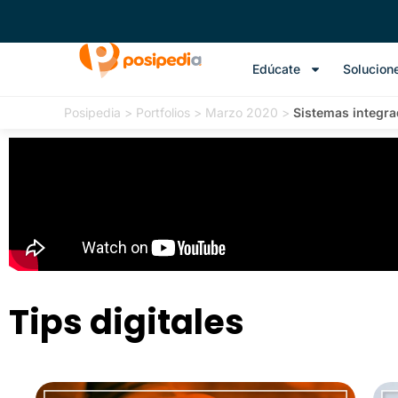
Edúcate
Solucion
Posipedia
>
Portfolios
>
Marzo 2020
>
Sistemas integra
Tips digitales