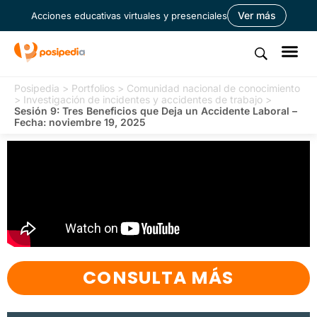
Ver más
Acciones educativas virtuales y presenciales
Posipedia
>
Portfolios
>
Comunidad nacional de conocimiento
>
Investigación de incidentes y accidentes de trabajo
>
Sesión 9: Tres Beneficios que Deja un Accidente Laboral –
Fecha: noviembre 19, 2025
CONSULTA MÁS