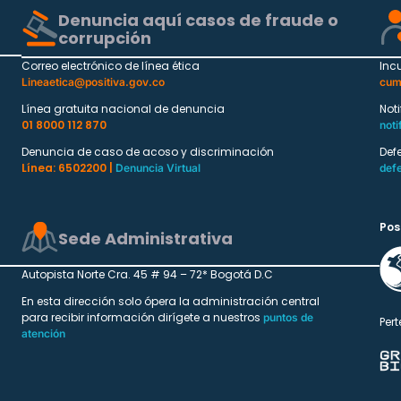
Denuncia aquí casos de fraude o
corrupción
Correo electrónico de línea ética
Inc
Lineaetica@positiva.gov.co
cum
Línea gratuita nacional de denuncia
Not
01 8000 112 870
noti
Denuncia de caso de acoso y discriminación
Def
Línea: 6502200 |
Denuncia Virtual
def
Pos
Sede Administrativa
Autopista Norte Cra. 45 # 94 – 72* Bogotá D.C
En esta dirección solo ópera la administración central
para recibir información dirígete a nuestros
puntos de
Pert
atención