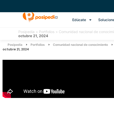
Edúcate
Solucion
Posipedia
>
Portfolios
>
Comunidad nacional de conocimi
octubre 21, 2024
>
>
>
Posipedia
Portfolios
Comunidad nacional de conocimiento
octubre 21, 2024