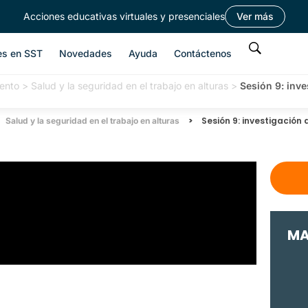
Acciones educativas virtuales y presenciales
Ver más
es en SST
Novedades
Ayuda
Contáctenos
ento
>
Salud y la seguridad en el trabajo en alturas
>
Sesión 9: inve
>
Sesión 9: investigación
Salud y la seguridad en el trabajo en alturas
MA