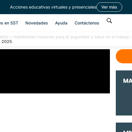
Acciones educativas virtuales y presenciales
Ver más
es en SST
Novedades
Ayuda
Contáctenos
ento
>
Habilidades humanas para la seguridad y salud en el trabajo
, 2025
MA