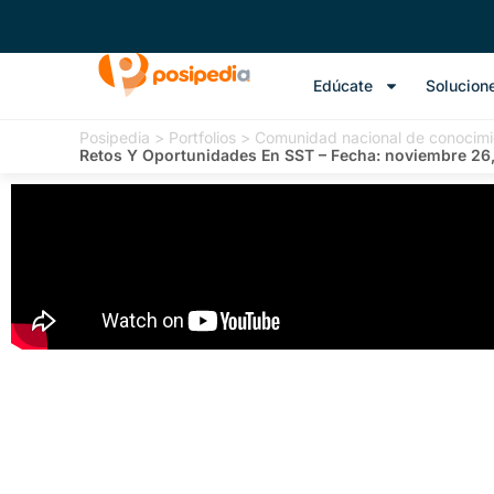
Edúcate
Solucion
Posipedia
>
Portfolios
>
Comunidad nacional de conocimi
Retos Y Oportunidades En SST – Fecha: noviembre 26