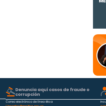
ME
Denuncia aquí casos de fraude o
corrupción
Correo electrónico de línea ética
Inc
Lineaetica@positiva.gov.co
cum